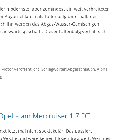
der modernste, aber zumindest ein weit verbreiteter
n Abgasschlauch als Faltenbalg unterhalb des
urch ihn werden das Abgas-Wasser-Gemisch gen
 auswärts geschafft. Dieser Faltenbalg verhält sich
r
Motor
veröffentlicht. Schlagwörter:
Abgasschlauch
,
Alpha
m
.
pel – am Mercruiser 1.7 DTI
gt jetzt mal nicht spektakulär. Das passiert
ro Woche und wäre keinen Blogeintrag wert. Wenn es