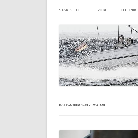
STARTSEITE
REVIERE
TECHNIK
DIE RUHR
QUICKSI
DER NIEDERRHEIN
TRAILER
KORFU
GPS & F
RUMPFG
LANDAN
AUSSEN
KATEGORIEARCHIV:
MOTOR