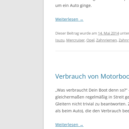
um ein Auto ginge.
Weiterlesen
→
Dieser Beitrag wurde am
14. Mai 2014
unte
Isuzu
,
Mercruiser
,
Opel
,
Zahnriemen
,
Zahnr
Verbrauch von Motorboo
„Was verbraucht Dein Boot denn so?“ – 
gleichermaßen regelmäßig in Streit ge
Gleitern nicht trivial zu beantworten.
als beim Auto), die den Verbrauch bee
Weiterlesen
→