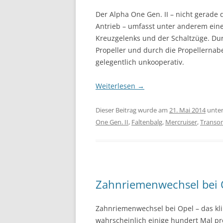
Der Alpha One Gen. II – nicht gerade 
Antrieb – umfasst unter anderem eine
Kreuzgelenks und der Schaltzüge. D
Propeller und durch die Propellernabe
gelegentlich unkooperativ.
Weiterlesen
→
Dieser Beitrag wurde am
21. Mai 2014
unte
One Gen. II
,
Faltenbalg
,
Mercruiser
,
Transo
Zahnriemenwechsel bei O
Zahnriemenwechsel bei Opel – das klin
wahrscheinlich einige hundert Mal p