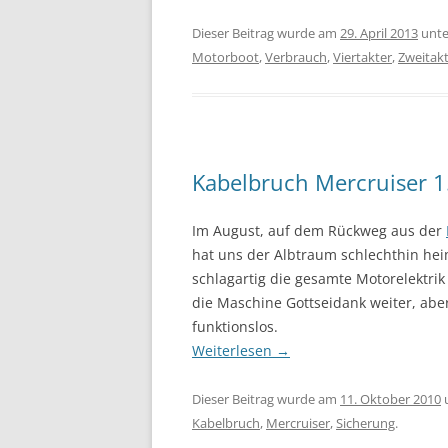
Dieser Beitrag wurde am
29. April 2013
unt
Motorboot
,
Verbrauch
,
Viertakter
,
Zweitak
Kabelbruch Mercruiser 1
Im August, auf dem Rückweg aus der
hat uns der Albtraum schlechthin heim
schlagartig die gesamte Motorelektrik 
die Maschine Gottseidank weiter, aber
funktionslos.
Weiterlesen
→
Dieser Beitrag wurde am
11. Oktober 2010
Kabelbruch
,
Mercruiser
,
Sicherung
.