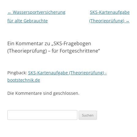
Beitragsnavigation
←
Wassersportversicherung
SKS-Kartenaufgabe
für alte Gebrauchte
(Theorieprüfung)
→
Ein Kommentar zu „
SKS-Fragebogen
(Theorieprüfung) – für Fortgeschrittene
“
Pingback:
SKS-Kartenaufgabe (Theorieprüfung) -
bootstechnik.de
Die Kommentare sind geschlossen.
S
u
c
h