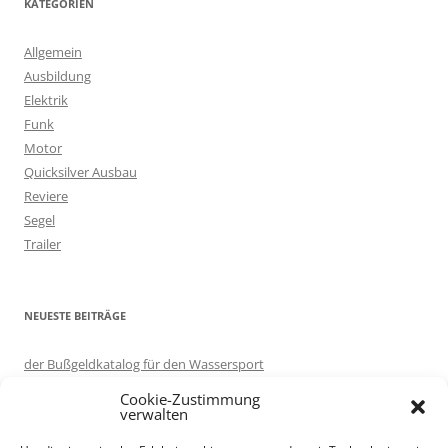
KATEGORIEN
e
n
Allgemein
n
Ausbildung
a
Elektrik
c
Funk
h
Motor
:
Quicksilver Ausbau
Reviere
Segel
Trailer
NEUESTE BEITRÄGE
der Bußgeldkatalog für den Wassersport
in eigener Sache: Server umgezogen.
Cookie-Zustimmung
Motorboot ausprobieren – auf Korfu
verwalten
Knotenlernen per App: Knoten 3D