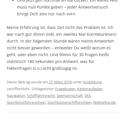
Und jetzt geh nochmal an die Lücken. Ein leeres Feld
muss null Punkte geben – jeder Antwortversuch
bringt Dich also nur nach vorn.
Meine Erfahrung ist, dass Zeit nicht das Problem ist. Ich
war nach gut 30min (inkl. ein zweites Mal Korrekturlesen)
durch. In der folgenden Stunde wären meine Antworten
nicht besser geworden – entweder Du weißt worum es
geht, oder eben nicht. Und 90min für 30 Fragen heißt
statistisch 180 Sekunden pro Antwort, was für
Faktenfragen (s.o.) echt großzügig ist.
Dieser Beitrag wurde am
27. März 2018
unter
Ausbildung
veröffentlicht. Schlagwörter:
Fragebogen
,
Kartenaufgabe
,
Navigation
,
Schifffahrtsrecht
,
Seemannschaft
,
SKS
,
Sportbootführerschein
,
Sportküstenschifferschein
,
Wetterkunde
.