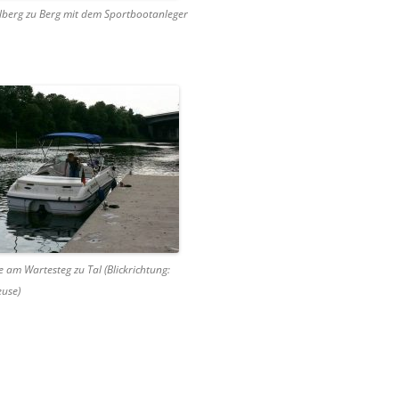
lberg zu Berg mit dem Sportbootanleger
e am Wartesteg zu Tal (Blickrichtung:
euse)