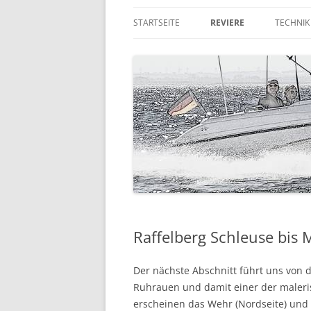
STARTSEITE
REVIERE
TECHNIK
DIE RUHR
QUICKS
DER NIEDERRHEIN
TRAILER
KORFU
GPS & 
RUMPFG
LANDAN
AUSSEN
Raffelberg Schleuse bis 
Der nächste Abschnitt führt uns von 
Ruhrauen und damit einer der maleris
erscheinen das Wehr (Nordseite) und d