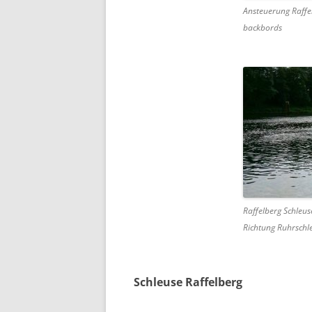
Ansteuerung Raffe
backbords
Raffelberg Schleus
Richtung Ruhrschl
Schleuse Raffelberg