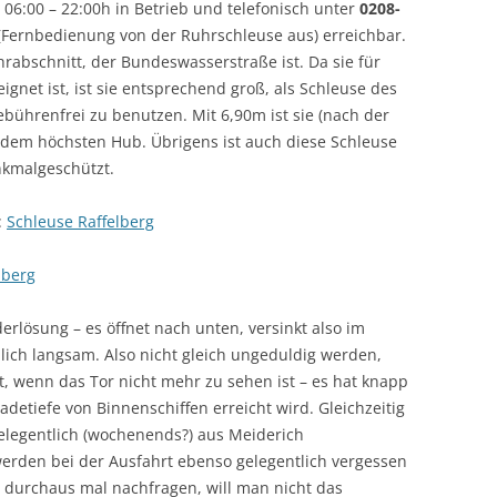
n 06:00 – 22:00h in Betrieb und telefonisch unter
0208-
(Fernbedienung von der Ruhrschleuse aus) erreichbar.
hrabschnitt, der Bundeswasserstraße ist. Da sie für
net ist, ist sie entsprechend groß, als Schleuse des
ebührenfrei zu benutzen. Mit 6,90m ist sie (nach der
 dem höchsten Hub. Übrigens ist auch diese Schleuse
nkmalgeschützt.
:
Schleuse Raffelberg
lberg
erlösung – es öffnet nach unten, versinkt also im
lich langsam. Also nicht gleich ungeduldig werden,
t, wenn das Tor nicht mehr zu sehen ist – es hat knapp
adetiefe von Binnenschiffen erreicht wird. Gleichzeitig
elegentlich (wochenends?) aus Meiderich
werden bei der Ausfahrt ebenso gelegentlich vergessen
 durchaus mal nachfragen, will man nicht das