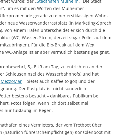
ffnet wurde: der „
Stadthafen Mülheim
„. Die Stadt
ss“, um es mit den Worten des Mülheimer
e Uferpromenade gerade zu einer erstklassigen Wohn-
t der neue Wasserwanderrastplatz (in Marketing-Sprech
). Von einem Hafen unterscheidet er sich durch die
uktur (WC, Wasser, Strom, derzeit sogar Poller auf dem
 mitzubringen). Für die Bio-Break auf dem Weg
ne WC-Anlage ist er aber vermutlich bestens geeignet.
hrenbewehrt, 5,- EUR am Tag, zu entrichten an der
 der Schleuseninsel des Wasserbahnhofs) und hat
(
MezzoMar
– bietet auch Kaffee to go!) und der
ebung. Der Rastplatz ist nicht sonderlich
tter bestens besucht – dankbares Publikum bei
hert. Fotos folgen, wenn ich dort selbst mal
es nur fußläufig im Regen.
imathafen eines Vermieters, der vom Tretboot über
m (natürlich führerscheinpflichtigen) Konsolenboot mit