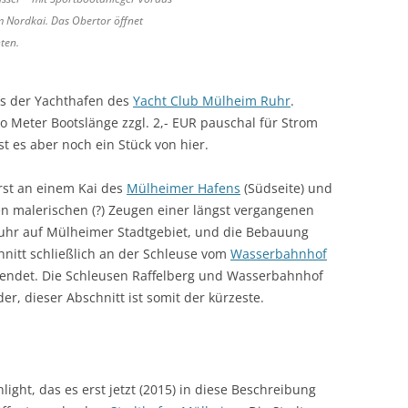
m Nordkai. Das Obertor öffnet
ten.
tes der Yachthafen des
Yacht Club Mülheim Ruhr
.
o Meter Bootslänge zzgl. 2,- EUR pauschal für Strom
t es aber noch ein Stück von hier.
rst an einem Kai des
Mülheimer Hafens
(Südseite) und
en malerischen (?) Zeugen einer längst vergangenen
 Ruhr auf Mülheimer Stadtgebiet, und die Bebauung
hnitt schließlich an der Schleuse vom
Wasserbahnhof
 endet. Die Schleusen Raffelberg und Wasserbahnhof
r, dieser Abschnitt ist somit der kürzeste.
ight, das es erst jetzt (2015) in diese Beschreibung