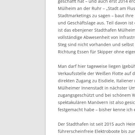
geschafft hat – und auch erst 2014 erö
Mülheim an der Ruhr – „Stadt am Flu
Stadtmarketings zu sagen – baut ihr
und Geschäftslage aus. Teil davon is
ist das ebenjener Stadthafen Mülheim
vollständige Abwesenheit von Infrastr
Steg sind nicht vorhanden und selbst
Richtung Essen für Skipper ohne eige
Man darf hier tageweise liegen (gebü
Verkaufsstelle der Weißen Flotte auf
direkten Zugang zu Eisdiele, Italiener 
Mülheimer Innenstadt in nächster Umg
zugangsgeschützt und bei schönem We
spektakulären Manövern ist also gesic
festgemacht habe – bisher kenne ich 
Der Stadthafen ist seit 2015 auch He
führerscheinfreie Elektroboote bis zu