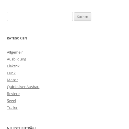
S
u
c
h
KATEGORIEN
e
n
Allgemein
n
Ausbildung
a
Elektrik
c
Funk
h
Motor
:
Quicksilver Ausbau
Reviere
Segel
Trailer
NEUESTE BEITRÄGE