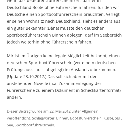
wenn das bedeutet „führerscheinfrei“, darf er in
Deutschland Boote ohne Führerschein fahren, für den wir
Deutsche einen Sportbootführerschein bräuchten. Verlegt
er seinen Wohnsitz nach Deutschland, sieht es anders aus:
ein guter Bekannter (Däne) musste den deutschen
Sportbootführerschein Binnen ablegen, darf im Seebereich
jedoch weiterhin ohne Führerschein fahren.
Mir ist im Übrigen keine legale Möglichkeit bekannt, einen
deutschen Sportbootführerschein (vor einem deutschen
Prüfungsausschuss abgelegt) im Ausland zu bekommen.
(Update 23.10.2017:) Das soll sich aber mit der
anstehenden Novelle (u.a. Zusammenlegung der
Führerscheine zu einem Dokument in Scheckkartenformat)
ändern.
Dieser Beitrag wurde am
22. Mai 2012
unter
Allgemein
veröffentlicht. Schlagwörter:
Binnen
,
Bootsführerschein
,
Küste
,
SBF
,
See
,
Sportbootführerschein
.