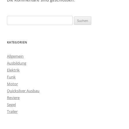
S
u
c
h
KATEGORIEN
e
n
Allgemein
n
Ausbildung
a
Elektrik
c
Funk
h
Motor
:
Quicksilver Ausbau
Reviere
Segel
Trailer