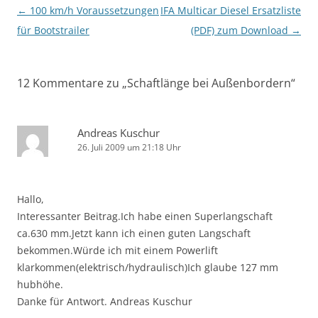
Beitragsnavigation
←
100 km/h Voraussetzungen
IFA Multicar Diesel Ersatzliste
für Bootstrailer
(PDF) zum Download
→
12 Kommentare zu „
Schaftlänge bei Außenbordern
“
Andreas Kuschur
26. Juli 2009 um 21:18 Uhr
Hallo,
Interessanter Beitrag.Ich habe einen Superlangschaft
ca.630 mm.Jetzt kann ich einen guten Langschaft
bekommen.Würde ich mit einem Powerlift
klarkommen(elektrisch/hydraulisch)Ich glaube 127 mm
hubhöhe.
Danke für Antwort. Andreas Kuschur