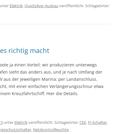
unter
Elektrik
,
Quicksilver Ausbau
veröffentlicht. Schlagwörter:
es richtig macht
te ja einen Vorteil: wir produzieren unterwegs
fen sieht das anders aus, und je nach Umfang der
 aus der jeweiligen Marina: per Landanschluss.
acht, mit einer einfachen Verlängerungsschnur etwa
nem Kreuzfahrtschiff. Hier die Details.
15
unter
Elektrik
veröffentlicht. Schlagwörter:
CEE
,
FI-Schalter
,
ngsschutzschalter
,
Netzkontrollleuchte
,