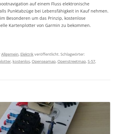
bootnavigation auf einem Fluss elektronische
alls Punktabzüge bei Lebensfähigkeit in Kauf nehmen.
r im Besonderen um das Prinzip, kostenlose
ielle Kartenplotter von Garmin zu bekommen.
r
Allgemein
,
Elektrik
veröffentlicht. Schlagwörter:
lotter
,
kostenlos
,
Openseamap
,
Openstreetmap
,
S-57
,