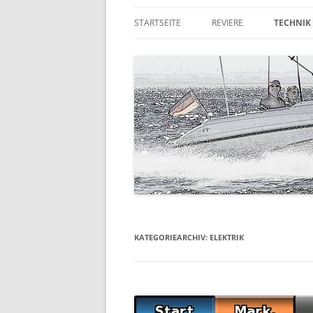
STARTSEITE
REVIERE
TECHNIK
DIE RUHR
QUICKSI
DER NIEDERRHEIN
TRAILER
KORFU
GPS & F
RUMPFG
LANDAN
AUSSEN
KATEGORIEARCHIV:
ELEKTRIK