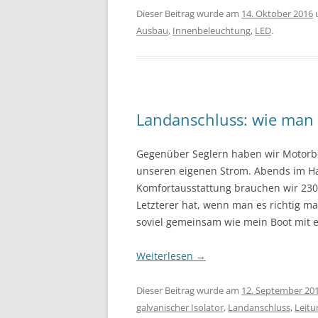
Dieser Beitrag wurde am
14. Oktober 2016
Ausbau
,
Innenbeleuchtung
,
LED
.
Landanschluss: wie man 
Gegenüber Seglern haben wir Motorboo
unseren eigenen Strom. Abends im Ha
Komfortausstattung brauchen wir 230V
Letzterer hat, wenn man es richtig m
soviel gemeinsam wie mein Boot mit ei
Weiterlesen
→
Dieser Beitrag wurde am
12. September 20
galvanischer Isolator
,
Landanschluss
,
Leitu