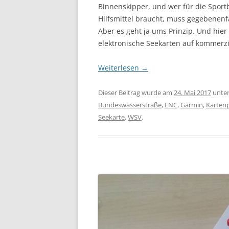
Binnenskipper, und wer für die Sport
Hilfsmittel braucht, muss gegebenenf
Aber es geht ja ums Prinzip. Und hie
elektronische Seekarten auf kommerz
Weiterlesen
→
Dieser Beitrag wurde am
24. Mai 2017
unte
Bundeswasserstraße
,
ENC
,
Garmin
,
Kartenp
Seekarte
,
WSV
.