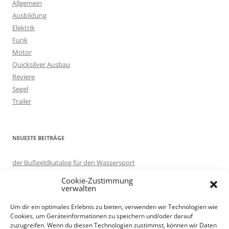
Allgemein
n
Ausbildung
a
Elektrik
c
Funk
h
Motor
:
Quicksilver Ausbau
Reviere
Segel
Trailer
NEUESTE BEITRÄGE
der Bußgeldkatalog für den Wassersport
in eigener Sache: Server umgezogen.
Cookie-Zustimmung
Motorboot ausprobieren – auf Korfu
verwalten
Knotenlernen per App: Knoten 3D
Um dir ein optimales Erlebnis zu bieten, verwenden wir Technologien wie
Trailer renovieren
Cookies, um Geräteinformationen zu speichern und/oder darauf
zuzugreifen. Wenn du diesen Technologien zustimmst, können wir Daten