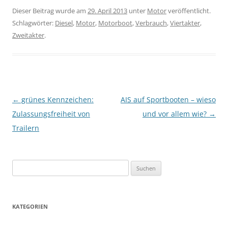
Dieser Beitrag wurde am
29. April 2013
unter
Motor
veröffentlicht.
Schlagwörter:
Diesel
,
Motor
,
Motorboot
,
Verbrauch
,
Viertakter
,
Zweitakter
.
Beitragsnavigation
←
grünes Kennzeichen:
AIS auf Sportbooten – wieso
Zulassungsfreiheit von
und vor allem wie?
→
Trailern
S
u
c
h
KATEGORIEN
e
n