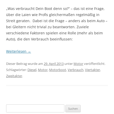
„Was verbraucht Dein Boot denn so?“ – das ist eine Frage,
über die Laien wie Profis gleichermaßen regelmäßig in
Streit geraten. Dabei ist die Frage – anders als beim Auto –
bei Gleitern nicht trivial zu beantworten. Zuviele
verschiedene Faktoren spielen eine Rolle (mehr als beim
Auto), die den Verbrauch beeinflussen:
Weiterlesen
→
Dieser Beitrag wurde am
29. April 2013
unter
Motor
veröffentlicht.
Schlagwörter:
Diesel
,
Motor
,
Motorboot
,
Verbrauch
,
Viertakter
,
Zweitakter
.
S
u