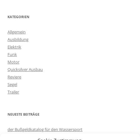
c
h
KATEGORIEN
e
n
Allgemein
n
Ausbildung
a
Elektrik
c
Funk
h
Motor
:
Quicksilver Ausbau
Reviere
Segel
Trailer
NEUESTE BEITRÄGE
der Bußgeldkatalog für den Wassersport
in eigener Sache: Server umgezogen.