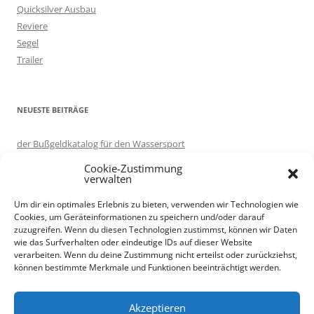
:
Quicksilver Ausbau
Reviere
Segel
Trailer
NEUESTE BEITRÄGE
der Bußgeldkatalog für den Wassersport
in eigener Sache: Server umgezogen.
Cookie-Zustimmung
Motorboot ausprobieren – auf Korfu
verwalten
Knotenlernen per App: Knoten 3D
Um dir ein optimales Erlebnis zu bieten, verwenden wir Technologien wie
Trailer renovieren
Cookies, um Geräteinformationen zu speichern und/oder darauf
zuzugreifen. Wenn du diesen Technologien zustimmst, können wir Daten
wie das Surfverhalten oder eindeutige IDs auf dieser Website
verarbeiten. Wenn du deine Zustimmung nicht erteilst oder zurückziehst,
Als Amazon-Partner verdiene ich an qualifizierten Verkäufen.
können bestimmte Merkmale und Funktionen beeinträchtigt werden.
Akzeptieren