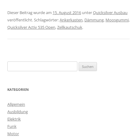
Dieser Beitrag wurde am
15. August 2016
unter
Quicksilver Ausbau
veröffentlicht. Schlagwörter:
Ankerkasten
,
Dämmung
,
Moosgummi
,
Quicksilver Activ 535 Open
,
Zellkautschuk
.
S
u
c
h
KATEGORIEN
e
n
Allgemein
n
Ausbildung
a
Elektrik
c
Funk
h
Motor