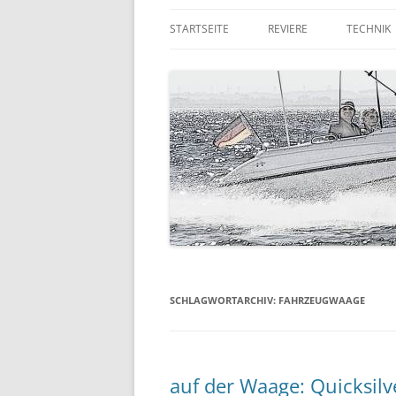
STARTSEITE
REVIERE
TECHNIK
DIE RUHR
QUICKSI
DER NIEDERRHEIN
TRAILER
KORFU
GPS & F
RUMPFG
LANDAN
AUSSEN
SCHLAGWORTARCHIV:
FAHRZEUGWAAGE
auf der Waage: Quicksilv