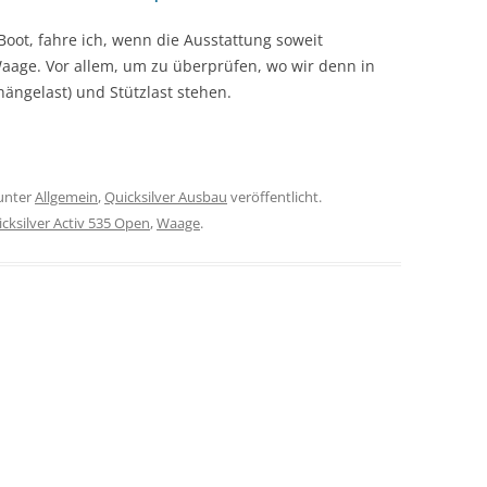
oot, fahre ich, wenn die Ausstattung soweit
 Waage. Vor allem, um zu überprüfen, wo wir denn in
ängelast) und Stützlast stehen.
unter
Allgemein
,
Quicksilver Ausbau
veröffentlicht.
cksilver Activ 535 Open
,
Waage
.