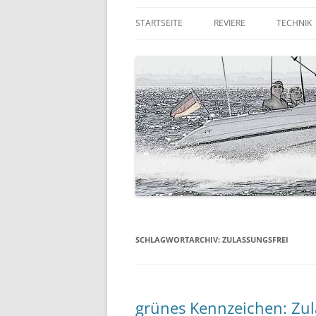
STARTSEITE
REVIERE
TECHNIK
DIE RUHR
QUICKSI
DER NIEDERRHEIN
TRAILER
KORFU
GPS & F
RUMPFG
LANDAN
AUSSEN
SCHLAGWORTARCHIV:
ZULASSUNGSFREI
grünes Kennzeichen: Zula