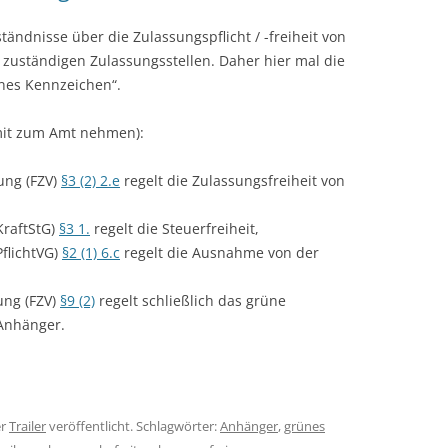
ändnisse über die Zulassungspflicht / -freiheit von
en zuständigen Zulassungsstellen. Daher hier mal die
ünes Kennzeichen“.
mit zum Amt nehmen):
ung (FZV)
§3 (2) 2.e
regelt die Zulassungsfreiheit von
KraftStG)
§3 1.
regelt die Steuerfreiheit,
PflichtVG)
§2 (1) 6.c
regelt die Ausnahme von der
ung (FZV)
§9 (2)
regelt schließlich das grüne
 Anhänger.
er
Trailer
veröffentlicht. Schlagwörter:
Anhänger
,
grünes