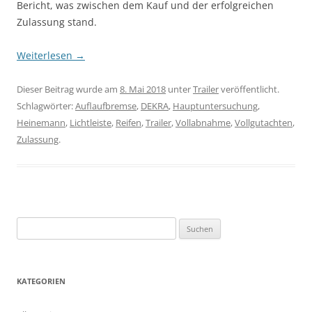
Bericht, was zwischen dem Kauf und der erfolgreichen
Zulassung stand.
Weiterlesen
→
Dieser Beitrag wurde am
8. Mai 2018
unter
Trailer
veröffentlicht.
Schlagwörter:
Auflaufbremse
,
DEKRA
,
Hauptuntersuchung
,
Heinemann
,
Lichtleiste
,
Reifen
,
Trailer
,
Vollabnahme
,
Vollgutachten
,
Zulassung
.
S
u
c
h
KATEGORIEN
e
n