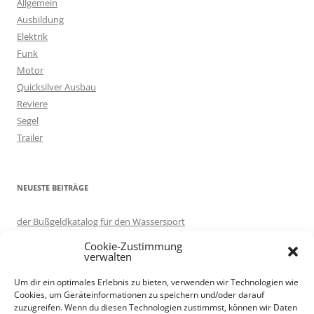
Allgemein
n
Ausbildung
a
Elektrik
c
Funk
h
Motor
:
Quicksilver Ausbau
Reviere
Segel
Trailer
NEUESTE BEITRÄGE
der Bußgeldkatalog für den Wassersport
in eigener Sache: Server umgezogen.
Cookie-Zustimmung
Motorboot ausprobieren – auf Korfu
verwalten
Knotenlernen per App: Knoten 3D
Um dir ein optimales Erlebnis zu bieten, verwenden wir Technologien wie
Trailer renovieren
Cookies, um Geräteinformationen zu speichern und/oder darauf
zuzugreifen. Wenn du diesen Technologien zustimmst, können wir Daten