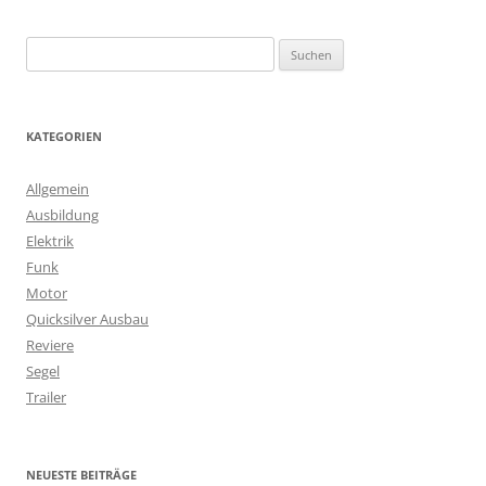
S
u
c
h
KATEGORIEN
e
n
Allgemein
n
Ausbildung
a
Elektrik
c
Funk
h
Motor
:
Quicksilver Ausbau
Reviere
Segel
Trailer
NEUESTE BEITRÄGE