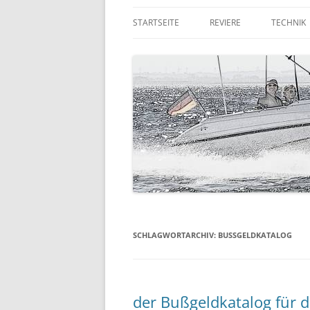
STARTSEITE
REVIERE
TECHNIK
DIE RUHR
QUICKSI
DER NIEDERRHEIN
TRAILER
KORFU
GPS & F
RUMPFG
LANDAN
AUSSEN
SCHLAGWORTARCHIV:
BUSSGELDKATALOG
der Bußgeldkatalog für 