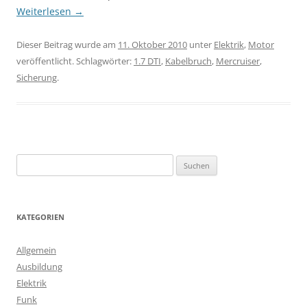
Weiterlesen
→
Dieser Beitrag wurde am
11. Oktober 2010
unter
Elektrik
,
Motor
veröffentlicht. Schlagwörter:
1.7 DTI
,
Kabelbruch
,
Mercruiser
,
Sicherung
.
S
u
c
h
KATEGORIEN
e
n
Allgemein
n
Ausbildung
a
Elektrik
c
Funk