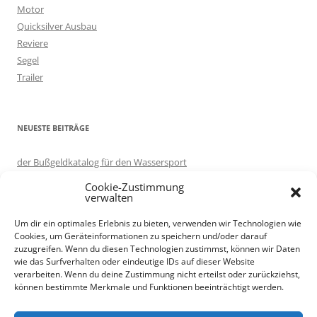
h
Motor
:
Quicksilver Ausbau
Reviere
Segel
Trailer
NEUESTE BEITRÄGE
der Bußgeldkatalog für den Wassersport
in eigener Sache: Server umgezogen.
Cookie-Zustimmung
Motorboot ausprobieren – auf Korfu
verwalten
Knotenlernen per App: Knoten 3D
Um dir ein optimales Erlebnis zu bieten, verwenden wir Technologien wie
Trailer renovieren
Cookies, um Geräteinformationen zu speichern und/oder darauf
zuzugreifen. Wenn du diesen Technologien zustimmst, können wir Daten
wie das Surfverhalten oder eindeutige IDs auf dieser Website
verarbeiten. Wenn du deine Zustimmung nicht erteilst oder zurückziehst,
Als Amazon-Partner verdiene ich an qualifizierten Verkäufen.
können bestimmte Merkmale und Funktionen beeinträchtigt werden.