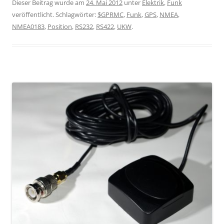
Dieser Beitrag wurde am
24. Mai 2012
unter
Elektrik
,
Funk
veröffentlicht. Schlagwörter:
$GPRMC
,
Funk
,
GPS
,
NMEA
,
NMEA0183
,
Position
,
RS232
,
RS422
,
UKW
.