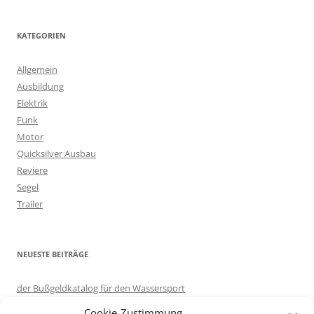
c
h
KATEGORIEN
e
n
Allgemein
n
Ausbildung
a
Elektrik
c
Funk
h
Motor
:
Quicksilver Ausbau
Reviere
Segel
Trailer
NEUESTE BEITRÄGE
der Bußgeldkatalog für den Wassersport
in eigener Sache: Server umgezogen.
Cookie-Zustimmung