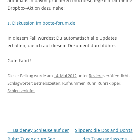
automatisch davon profitieren möchtest, lege ich Dir meine
Dropbox-Aktion dazu nahe:
s. Diskussion im boote-forum.de
In diesem Fall würdest Du automatisch alle Updates
erhalten, die ich auf diesem Dokument durchführe.
Gute Fahrt!
Dieser Beitrag wurde am
14. Mai 2012
unter
Reviere
veröffentlicht.
Schlagwörter:
Betriebszeiten
,
Rufnummer
,
Ruhr
,
Ruhrskipper
,
Schleuseninfos
.
Beitragsnavigation
←
Baldeney Schleuse auf der
Slippen: die Dos and Don’ts
Ruhr: Zugang zum See
des Zuwasserlassens
→