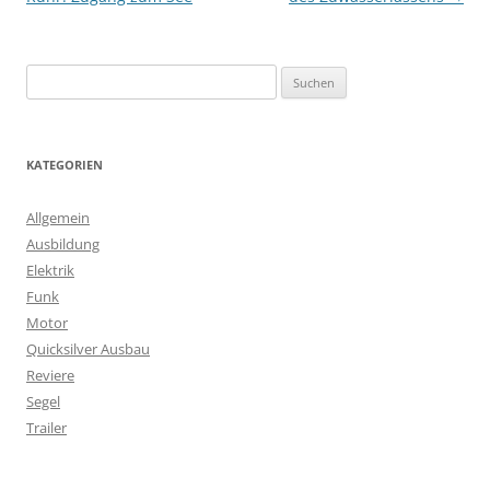
S
u
c
h
KATEGORIEN
e
n
Allgemein
n
Ausbildung
a
Elektrik
c
Funk
h
Motor
:
Quicksilver Ausbau
Reviere
Segel
Trailer