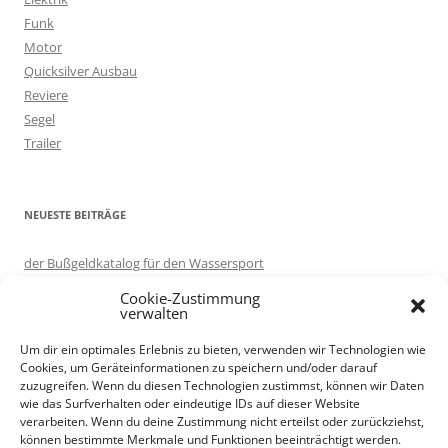
c
Funk
h
Motor
:
Quicksilver Ausbau
Reviere
Segel
Trailer
NEUESTE BEITRÄGE
der Bußgeldkatalog für den Wassersport
in eigener Sache: Server umgezogen.
Cookie-Zustimmung
Motorboot ausprobieren – auf Korfu
verwalten
Knotenlernen per App: Knoten 3D
Um dir ein optimales Erlebnis zu bieten, verwenden wir Technologien wie
Trailer renovieren
Cookies, um Geräteinformationen zu speichern und/oder darauf
zuzugreifen. Wenn du diesen Technologien zustimmst, können wir Daten
wie das Surfverhalten oder eindeutige IDs auf dieser Website
verarbeiten. Wenn du deine Zustimmung nicht erteilst oder zurückziehst,
Als Amazon-Partner verdiene ich an qualifizierten Verkäufen.
können bestimmte Merkmale und Funktionen beeinträchtigt werden.