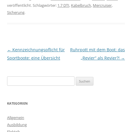
veröffentlicht. Schlagwörter:
1.7 DTI
,
Kabelbruch
,
Mercruiser
,
Sicherung
.
Beitragsnavigation
←
Kennzeichnungspflicht für
Ruhrpott mit dem Boot: das
Sportboote: eine Übersicht
„Revier“ als Revier?!
→
S
u
c
h
KATEGORIEN
e
n
Allgemein
n
Ausbildung
a
Elektrik