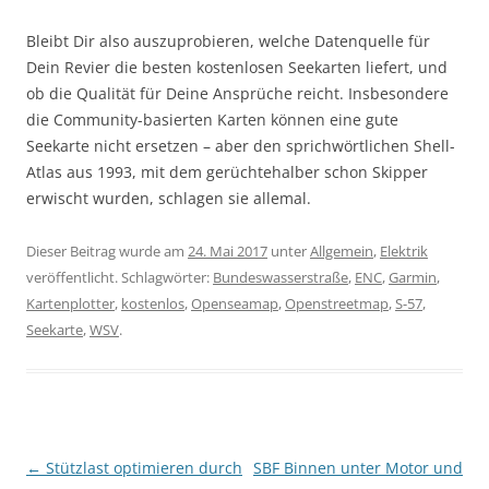
Bleibt Dir also auszuprobieren, welche Datenquelle für
Dein Revier die besten kostenlosen Seekarten liefert, und
ob die Qualität für Deine Ansprüche reicht. Insbesondere
die Community-basierten Karten können eine gute
Seekarte nicht ersetzen – aber den sprichwörtlichen Shell-
Atlas aus 1993, mit dem gerüchtehalber schon Skipper
erwischt wurden, schlagen sie allemal.
Dieser Beitrag wurde am
24. Mai 2017
unter
Allgemein
,
Elektrik
veröffentlicht. Schlagwörter:
Bundeswasserstraße
,
ENC
,
Garmin
,
Kartenplotter
,
kostenlos
,
Openseamap
,
Openstreetmap
,
S-57
,
Seekarte
,
WSV
.
Beitragsnavigation
←
Stützlast optimieren durch
SBF Binnen unter Motor und