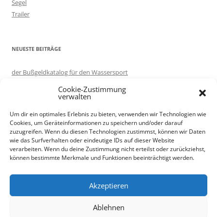
Segel
Trailer
NEUESTE BEITRÄGE
der Bußgeldkatalog für den Wassersport
in eigener Sache: Server umgezogen.
Cookie-Zustimmung
Motorboot ausprobieren – auf Korfu
verwalten
Knotenlernen per App: Knoten 3D
Um dir ein optimales Erlebnis zu bieten, verwenden wir Technologien wie
Trailer renovieren
Cookies, um Geräteinformationen zu speichern und/oder darauf
zuzugreifen. Wenn du diesen Technologien zustimmst, können wir Daten
wie das Surfverhalten oder eindeutige IDs auf dieser Website
verarbeiten. Wenn du deine Zustimmung nicht erteilst oder zurückziehst,
Als Amazon-Partner verdiene ich an qualifizierten Verkäufen.
können bestimmte Merkmale und Funktionen beeinträchtigt werden.
Akzeptieren
Ablehnen
Stolz präsentiert von WordPress