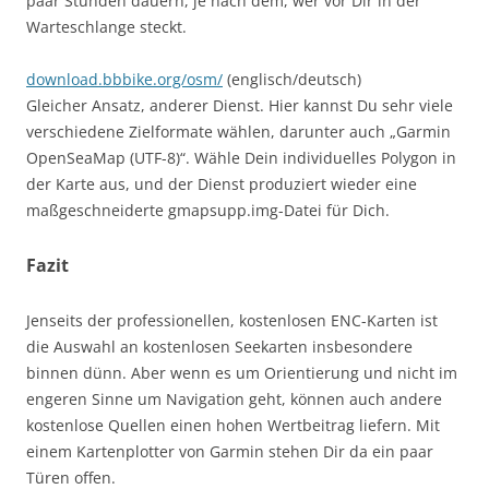
paar Stunden dauern, je nach dem, wer vor Dir in der
Warteschlange steckt.
download.bbbike.org/osm/
(englisch/deutsch)
Gleicher Ansatz, anderer Dienst. Hier kannst Du sehr viele
verschiedene Zielformate wählen, darunter auch „Garmin
OpenSeaMap (UTF-8)“. Wähle Dein individuelles Polygon in
der Karte aus, und der Dienst produziert wieder eine
maßgeschneiderte gmapsupp.img-Datei für Dich.
Fazit
Jenseits der professionellen, kostenlosen ENC-Karten ist
die Auswahl an kostenlosen Seekarten insbesondere
binnen dünn. Aber wenn es um Orientierung und nicht im
engeren Sinne um Navigation geht, können auch andere
kostenlose Quellen einen hohen Wertbeitrag liefern. Mit
einem Kartenplotter von Garmin stehen Dir da ein paar
Türen offen.