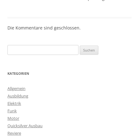
Die Kommentare sind geschlossen.
S
u
c
h
KATEGORIEN
e
n
Allgemein
n
Ausbildung
a
Elektrik
c
Funk
h
Motor
:
Quicksilver Ausbau
Reviere