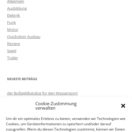
Allgemein
n
Ausbildung
a
Elektrik
c
Funk
h
Motor
:
Quicksilver Ausbau
Reviere
Segel
Trailer
NEUESTE BEITRÄGE
der Bußgeldkatalog für den Wassersport
in eigener Sache: Server umgezogen.
Cookie-Zustimmung
Motorboot ausprobieren – auf Korfu
verwalten
Knotenlernen per App: Knoten 3D
Um dir ein optimales Erlebnis zu bieten, verwenden wir Technologien wie
Trailer renovieren
Cookies, um Geräteinformationen zu speichern und/oder darauf
zuzugreifen. Wenn du diesen Technologien zustimmst, können wir Daten