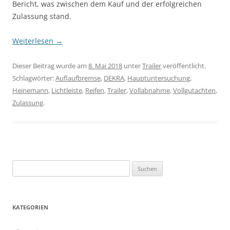
Bericht, was zwischen dem Kauf und der erfolgreichen
Zulassung stand.
Weiterlesen
→
Dieser Beitrag wurde am
8. Mai 2018
unter
Trailer
veröffentlicht.
Schlagwörter:
Auflaufbremse
,
DEKRA
,
Hauptuntersuchung
,
Heinemann
,
Lichtleiste
,
Reifen
,
Trailer
,
Vollabnahme
,
Vollgutachten
,
Zulassung
.
S
u
c
h
KATEGORIEN
e
n