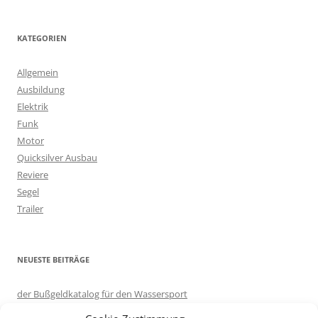
c
h
KATEGORIEN
e
n
Allgemein
n
Ausbildung
a
Elektrik
c
Funk
h
Motor
:
Quicksilver Ausbau
Reviere
Segel
Trailer
NEUESTE BEITRÄGE
der Bußgeldkatalog für den Wassersport
in eigener Sache: Server umgezogen.