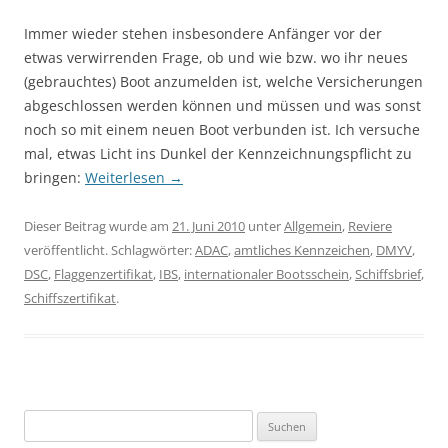
Immer wieder stehen insbesondere Anfänger vor der
etwas verwirrenden Frage, ob und wie bzw. wo ihr neues
(gebrauchtes) Boot anzumelden ist, welche Versicherungen
abgeschlossen werden können und müssen und was sonst
noch so mit einem neuen Boot verbunden ist. Ich versuche
mal, etwas Licht ins Dunkel der Kennzeichnungspflicht zu
bringen:
Weiterlesen
→
Dieser Beitrag wurde am
21. Juni 2010
unter
Allgemein
,
Reviere
veröffentlicht. Schlagwörter:
ADAC
,
amtliches Kennzeichen
,
DMYV
,
DSC
,
Flaggenzertifikat
,
IBS
,
internationaler Bootsschein
,
Schiffsbrief
,
Schiffszertifikat
.
S
u