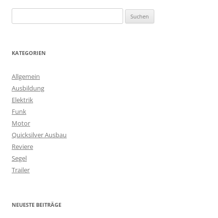
S
u
c
h
KATEGORIEN
e
n
Allgemein
n
Ausbildung
a
Elektrik
c
Funk
h
Motor
:
Quicksilver Ausbau
Reviere
Segel
Trailer
NEUESTE BEITRÄGE