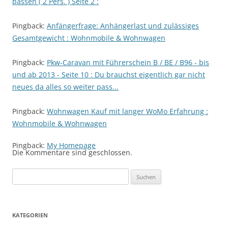
passen ( 2 Pers. ) Seite 2 :
Pingback:
Anfängerfrage: Anhängerlast und zulässiges
Gesamtgewicht : Wohnmobile & Wohnwagen
Pingback:
Pkw-Caravan mit Führerschein B / BE / B96 - bis
und ab 2013 - Seite 10 : Du brauchst eigentlich gar nicht
neues da alles so weiter pass...
Pingback:
Wohnwagen Kauf mit langer WoMo Erfahrung :
Wohnmobile & Wohnwagen
Pingback:
My Homepage
Die Kommentare sind geschlossen.
S
u
c
h
KATEGORIEN
e