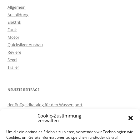
n
Allgemein
n
Ausbildung
a
Elektrik
c
Funk
h
Motor
:
Quicksilver Ausbau
Reviere
Segel
Trailer
NEUESTE BEITRÄGE
der Bußgeldkatalog für den Wassersport
in eigener Sache: Server umgezogen.
Cookie-Zustimmung
Motorboot ausprobieren – auf Korfu
verwalten
Knotenlernen per App: Knoten 3D
Um dir ein optimales Erlebnis zu bieten, verwenden wir Technologien wie
Trailer renovieren
Cookies, um Geräteinformationen zu speichern und/oder darauf